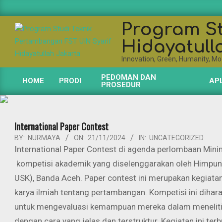
Skip
to
Program St
content
Hidayatull
Innovation, Green, Humanity, Mod
PEDOMAN DAN
HOME
PRODI
APL
PROSEDUR
Primary
Navigation
Menu
International Paper Contest
BY:
NURMAYA
ON:
21/11/2024
IN:
UNCATEGORIZED
International Paper Contest di agenda perlombaan Min
kompetisi akademik yang diselenggarakan oleh Himpun
USK), Banda Aceh. Paper contest ini merupakan kegiata
karya ilmiah tentang pertambangan. Kompetisi ini diha
untuk mengevaluasi kemampuan mereka dalam meneliti,
dengan cara yang jelas dan terstruktur. Kegiatan ini t