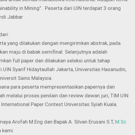
inability in Mining”. Peserta dari UIN terdapat 3 orang
ndi Jabbar
dari:
erta yang dilakukan dengan mengirimkan abstrak, pada
akan maju di babak semifinal. Selanjutnya adalah
mkan full paper dan dilakukan seleksi untuk tahap
ri UIN Syarif Hidaytaullah Jakarta, Universitas Hasanudin,
niversit Sains Malaysia.
dimana para peserta mempresentasikan papernya dan
ah melalui proses penilain dan review dewan juri, TIM UIN
a International Paper Contest Universitas Syiah Kuala.
aya Arofah M.Eng dan Bapak A. Silvan Erusani S.T,
M.Sc
 kami.