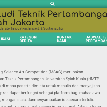
Search
udi Teknik Pertambanga
ah Jakarta
erate, Innovation, Impact, & Sustainability
KATEGORI
KONTAK
JADWAL TE
IKASI
BERITA
KAMI
PERTAMBA
ing Science Art Competition (MSAC) merupakan
an Teknik Pertambangan Universitas Syiah Kuala (HMTP
n di mana peserta diminta untuk menulis dan menyajikan
rapkan dapat berfungsi sebagai platform bagi mahasiswa
 menganalisis, danmenyampaikan ide secara tertulis
erbuka untuk semua mahasiswa internasional. Adapun tema