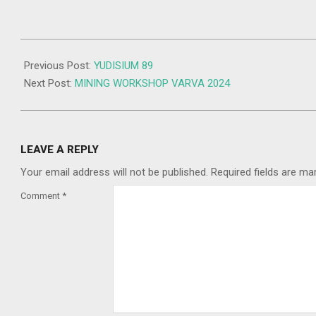
2024-
11-
Previous Post:
YUDISIUM 89
21
Next Post:
MINING WORKSHOP VARVA 2024
LEAVE A REPLY
Your email address will not be published.
Required fields are m
Comment
*